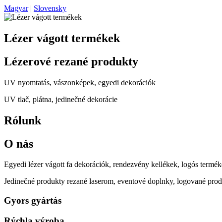
Magyar
|
Slovensky
Lézer vágott termékek
Lézerové rezané produkty
UV nyomtatás, vászonképek, egyedi dekorációk
UV tlač, plátna, jedinečné dekorácie
Rólunk
O nás
Egyedi lézer vágott fa dekorációk, rendezvény kellékek, logós termék
Jedinečné produkty rezané laserom, eventové doplnky, logované prod
Gyors gyártás
Rýchla výroba