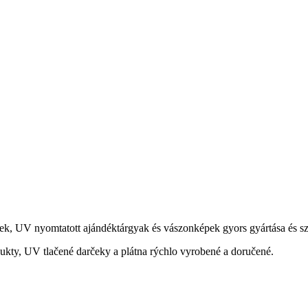
ek, UV nyomtatott ajándéktárgyak és vászonképek gyors gyártása és szá
ukty, UV tlačené darčeky a plátna rýchlo vyrobené a doručené.