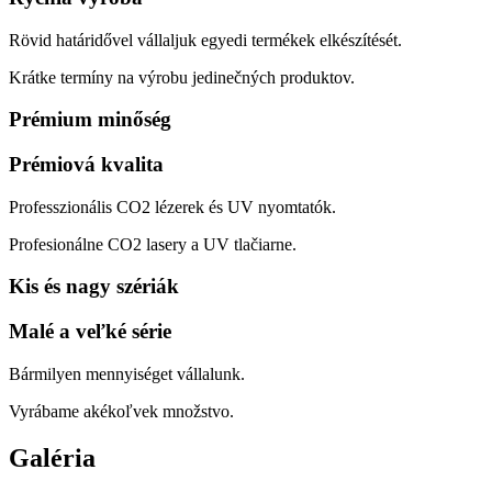
Rövid határidővel vállaljuk egyedi termékek elkészítését.
Krátke termíny na výrobu jedinečných produktov.
Prémium minőség
Prémiová kvalita
Professzionális CO2 lézerek és UV nyomtatók.
Profesionálne CO2 lasery a UV tlačiarne.
Kis és nagy szériák
Malé a veľké série
Bármilyen mennyiséget vállalunk.
Vyrábame akékoľvek množstvo.
Galéria