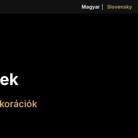
Magyar
|
Slovensky
kek
korációk