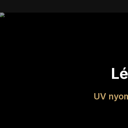
Lé
UV nyom