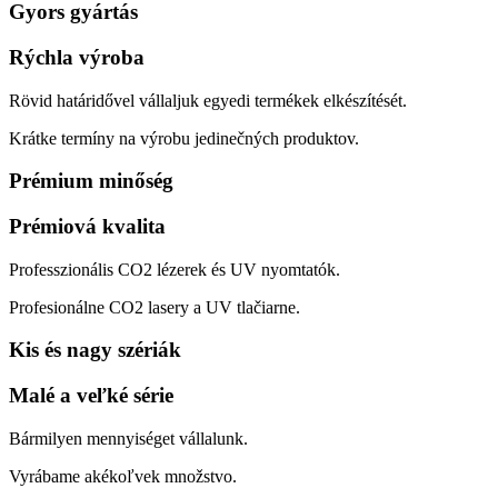
Gyors gyártás
Rýchla výroba
Rövid határidővel vállaljuk egyedi termékek elkészítését.
Krátke termíny na výrobu jedinečných produktov.
Prémium minőség
Prémiová kvalita
Professzionális CO2 lézerek és UV nyomtatók.
Profesionálne CO2 lasery a UV tlačiarne.
Kis és nagy szériák
Malé a veľké série
Bármilyen mennyiséget vállalunk.
Vyrábame akékoľvek množstvo.