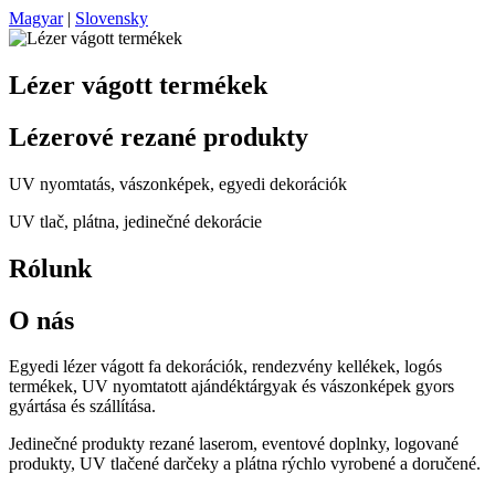
Magyar
|
Slovensky
Lézer vágott termékek
Lézerové rezané produkty
UV nyomtatás, vászonképek, egyedi dekorációk
UV tlač, plátna, jedinečné dekorácie
Rólunk
O nás
Egyedi lézer vágott fa dekorációk, rendezvény kellékek, logós
termékek, UV nyomtatott ajándéktárgyak és vászonképek gyors
gyártása és szállítása.
Jedinečné produkty rezané laserom, eventové doplnky, logované
produkty, UV tlačené darčeky a plátna rýchlo vyrobené a doručené.