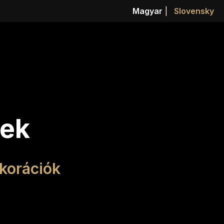
Magyar
|
Slovensky
kek
korációk