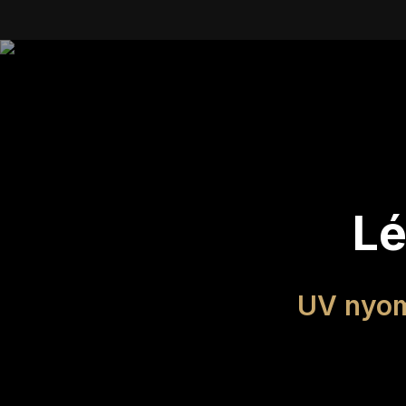
Lé
UV nyom