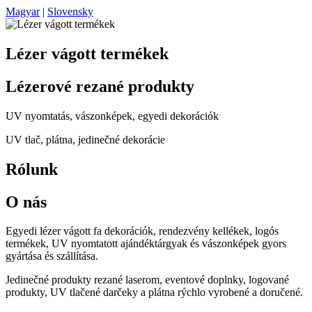
Magyar
|
Slovensky
Lézer vágott termékek
Lézerové rezané produkty
UV nyomtatás, vászonképek, egyedi dekorációk
UV tlač, plátna, jedinečné dekorácie
Rólunk
O nás
Egyedi lézer vágott fa dekorációk, rendezvény kellékek, logós
termékek, UV nyomtatott ajándéktárgyak és vászonképek gyors
gyártása és szállítása.
Jedinečné produkty rezané laserom, eventové doplnky, logované
produkty, UV tlačené darčeky a plátna rýchlo vyrobené a doručené.