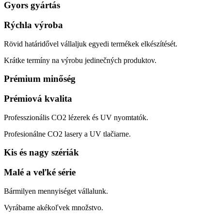
Gyors gyártás
Rýchla výroba
Rövid határidővel vállaljuk egyedi termékek elkészítését.
Krátke termíny na výrobu jedinečných produktov.
Prémium minőség
Prémiová kvalita
Professzionális CO2 lézerek és UV nyomtatók.
Profesionálne CO2 lasery a UV tlačiarne.
Kis és nagy szériák
Malé a veľké série
Bármilyen mennyiséget vállalunk.
Vyrábame akékoľvek množstvo.