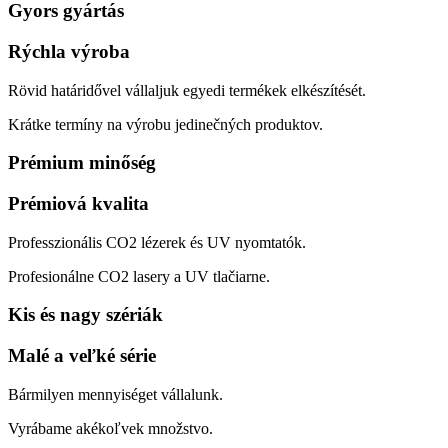
Gyors gyártás
Rýchla výroba
Rövid határidővel vállaljuk egyedi termékek elkészítését.
Krátke termíny na výrobu jedinečných produktov.
Prémium minőség
Prémiová kvalita
Professzionális CO2 lézerek és UV nyomtatók.
Profesionálne CO2 lasery a UV tlačiarne.
Kis és nagy szériák
Malé a veľké série
Bármilyen mennyiséget vállalunk.
Vyrábame akékoľvek množstvo.