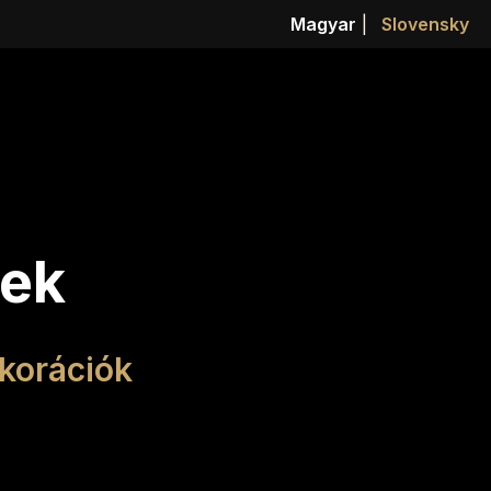
Magyar
|
Slovensky
kek
korációk