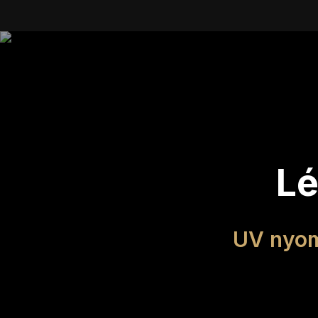
Lé
UV nyom