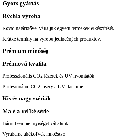
Gyors gyártás
Rýchla výroba
Rövid határidővel vállaljuk egyedi termékek elkészítését.
Krátke termíny na výrobu jedinečných produktov.
Prémium minőség
Prémiová kvalita
Professzionális CO2 lézerek és UV nyomtatók.
Profesionálne CO2 lasery a UV tlačiarne.
Kis és nagy szériák
Malé a veľké série
Bármilyen mennyiséget vállalunk.
Vyrábame akékoľvek množstvo.