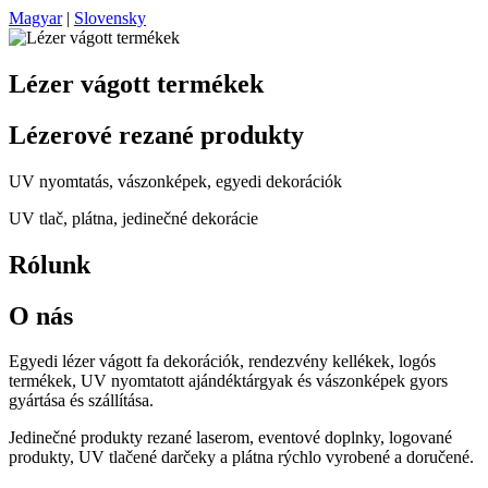
Magyar
|
Slovensky
Lézer vágott termékek
Lézerové rezané produkty
UV nyomtatás, vászonképek, egyedi dekorációk
UV tlač, plátna, jedinečné dekorácie
Rólunk
O nás
Egyedi lézer vágott fa dekorációk, rendezvény kellékek, logós
termékek, UV nyomtatott ajándéktárgyak és vászonképek gyors
gyártása és szállítása.
Jedinečné produkty rezané laserom, eventové doplnky, logované
produkty, UV tlačené darčeky a plátna rýchlo vyrobené a doručené.