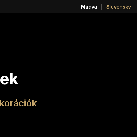
Magyar
|
Slovensky
kek
korációk