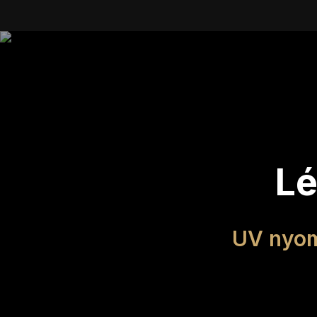
Lé
UV nyom