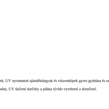
ek, UV nyomtatott ajándéktárgyak és vászonképek gyors gyártása és szá
ukty, UV tlačené darčeky a plátna rýchlo vyrobené a doručené.