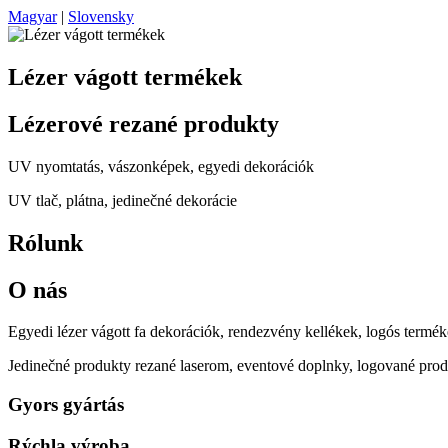
Magyar
|
Slovensky
Lézer vágott termékek
Lézerové rezané produkty
UV nyomtatás, vászonképek, egyedi dekorációk
UV tlač, plátna, jedinečné dekorácie
Rólunk
O nás
Egyedi lézer vágott fa dekorációk, rendezvény kellékek, logós termék
Jedinečné produkty rezané laserom, eventové doplnky, logované prod
Gyors gyártás
Rýchla výroba