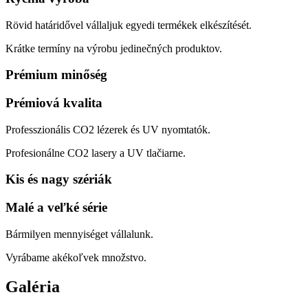
Rövid határidővel vállaljuk egyedi termékek elkészítését.
Krátke termíny na výrobu jedinečných produktov.
Prémium minőség
Prémiová kvalita
Professzionális CO2 lézerek és UV nyomtatók.
Profesionálne CO2 lasery a UV tlačiarne.
Kis és nagy szériák
Malé a veľké série
Bármilyen mennyiséget vállalunk.
Vyrábame akékoľvek množstvo.
Galéria