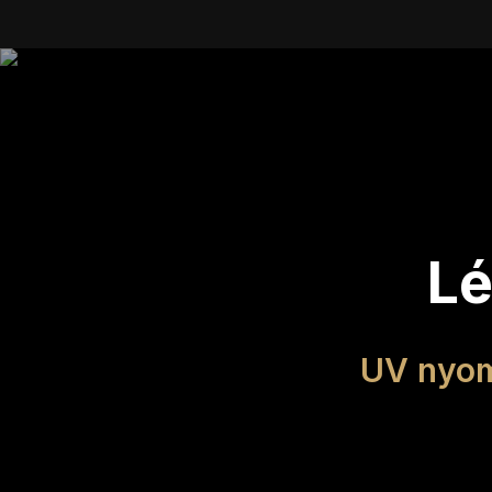
Lé
UV nyom