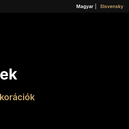
Magyar
|
Slovensky
kek
korációk