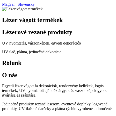
Magyar
|
Slovensky
Lézer vágott termékek
Lézerové rezané produkty
UV nyomtatás, vászonképek, egyedi dekorációk
UV tlač, plátna, jedinečné dekorácie
Rólunk
O nás
Egyedi lézer vágott fa dekorációk, rendezvény kellékek, logós
termékek, UV nyomtatott ajándéktárgyak és vászonképek gyors
gyártása és szállítása.
Jedinečné produkty rezané laserom, eventové doplnky, logované
produkty, UV tlačené darčeky a plátna rýchlo vyrobené a doručené.