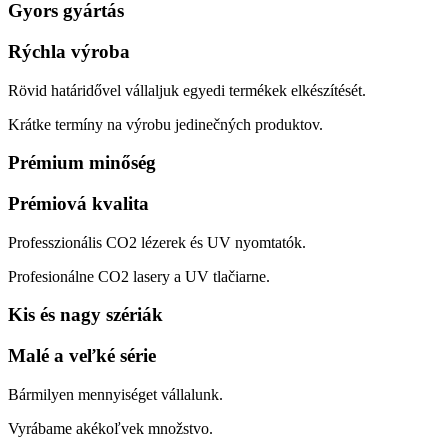
Gyors gyártás
Rýchla výroba
Rövid határidővel vállaljuk egyedi termékek elkészítését.
Krátke termíny na výrobu jedinečných produktov.
Prémium minőség
Prémiová kvalita
Professzionális CO2 lézerek és UV nyomtatók.
Profesionálne CO2 lasery a UV tlačiarne.
Kis és nagy szériák
Malé a veľké série
Bármilyen mennyiséget vállalunk.
Vyrábame akékoľvek množstvo.