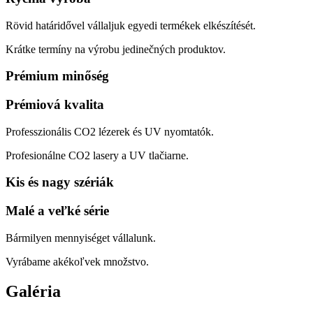
Rövid határidővel vállaljuk egyedi termékek elkészítését.
Krátke termíny na výrobu jedinečných produktov.
Prémium minőség
Prémiová kvalita
Professzionális CO2 lézerek és UV nyomtatók.
Profesionálne CO2 lasery a UV tlačiarne.
Kis és nagy szériák
Malé a veľké série
Bármilyen mennyiséget vállalunk.
Vyrábame akékoľvek množstvo.
Galéria