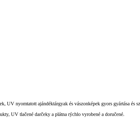
ek, UV nyomtatott ajándéktárgyak és vászonképek gyors gyártása és szá
ukty, UV tlačené darčeky a plátna rýchlo vyrobené a doručené.