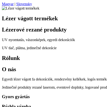
Magyar
|
Slovensky
Lézer vágott termékek
Lézerové rezané produkty
UV nyomtatás, vászonképek, egyedi dekorációk
UV tlač, plátna, jedinečné dekorácie
Rólunk
O nás
Egyedi lézer vágott fa dekorációk, rendezvény kellékek, logós termék
Jedinečné produkty rezané laserom, eventové doplnky, logované prod
Gyors gyártás
Rýchla výroba