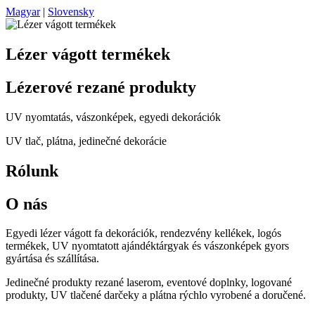
Magyar
|
Slovensky
Lézer vágott termékek
Lézerové rezané produkty
UV nyomtatás, vászonképek, egyedi dekorációk
UV tlač, plátna, jedinečné dekorácie
Rólunk
O nás
Egyedi lézer vágott fa dekorációk, rendezvény kellékek, logós
termékek, UV nyomtatott ajándéktárgyak és vászonképek gyors
gyártása és szállítása.
Jedinečné produkty rezané laserom, eventové doplnky, logované
produkty, UV tlačené darčeky a plátna rýchlo vyrobené a doručené.