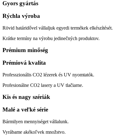
Gyors gyártás
Rýchla výroba
Rövid határidővel vállaljuk egyedi termékek elkészítését.
Krátke termíny na výrobu jedinečných produktov.
Prémium minőség
Prémiová kvalita
Professzionális CO2 lézerek és UV nyomtatók.
Profesionálne CO2 lasery a UV tlačiarne.
Kis és nagy szériák
Malé a veľké série
Bármilyen mennyiséget vállalunk.
Vyrábame akékoľvek množstvo.