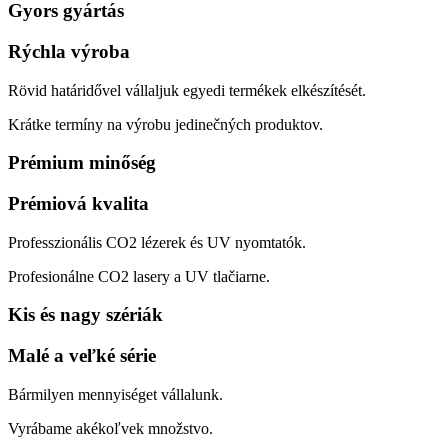
Gyors gyártás
Rýchla výroba
Rövid határidővel vállaljuk egyedi termékek elkészítését.
Krátke termíny na výrobu jedinečných produktov.
Prémium minőség
Prémiová kvalita
Professzionális CO2 lézerek és UV nyomtatók.
Profesionálne CO2 lasery a UV tlačiarne.
Kis és nagy szériák
Malé a veľké série
Bármilyen mennyiséget vállalunk.
Vyrábame akékoľvek množstvo.