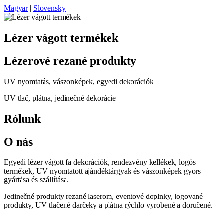
Magyar
|
Slovensky
Lézer vágott termékek
Lézerové rezané produkty
UV nyomtatás, vászonképek, egyedi dekorációk
UV tlač, plátna, jedinečné dekorácie
Rólunk
O nás
Egyedi lézer vágott fa dekorációk, rendezvény kellékek, logós
termékek, UV nyomtatott ajándéktárgyak és vászonképek gyors
gyártása és szállítása.
Jedinečné produkty rezané laserom, eventové doplnky, logované
produkty, UV tlačené darčeky a plátna rýchlo vyrobené a doručené.