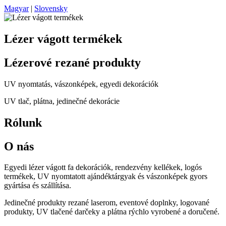
Magyar
|
Slovensky
Lézer vágott termékek
Lézerové rezané produkty
UV nyomtatás, vászonképek, egyedi dekorációk
UV tlač, plátna, jedinečné dekorácie
Rólunk
O nás
Egyedi lézer vágott fa dekorációk, rendezvény kellékek, logós
termékek, UV nyomtatott ajándéktárgyak és vászonképek gyors
gyártása és szállítása.
Jedinečné produkty rezané laserom, eventové doplnky, logované
produkty, UV tlačené darčeky a plátna rýchlo vyrobené a doručené.