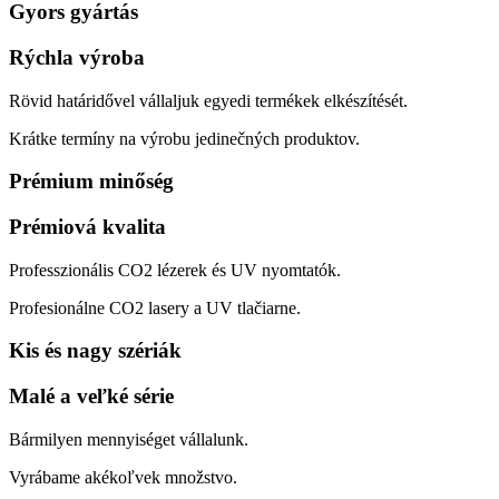
Gyors gyártás
Rýchla výroba
Rövid határidővel vállaljuk egyedi termékek elkészítését.
Krátke termíny na výrobu jedinečných produktov.
Prémium minőség
Prémiová kvalita
Professzionális CO2 lézerek és UV nyomtatók.
Profesionálne CO2 lasery a UV tlačiarne.
Kis és nagy szériák
Malé a veľké série
Bármilyen mennyiséget vállalunk.
Vyrábame akékoľvek množstvo.